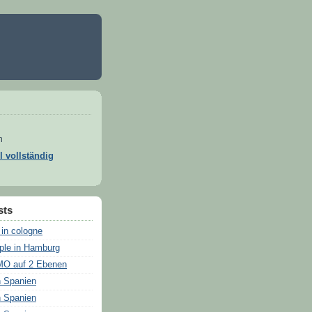
m
l vollständig
sts
 in cologne
ple in Hamburg
O auf 2 Ebenen
n Spanien
n Spanien