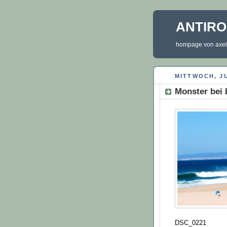
ANTIR
hompage von axel 
MITTWOCH, JU
Monster bei 
DSC_0221