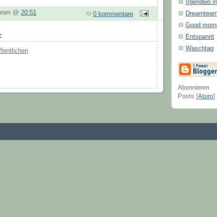
Irgendwo i
tirom @
20:51
Dreamteam 
0 kommentare
Good morni
:
Entspannt
Waschtag
fentlichen
Abonnieren
Posts [
Atom
]