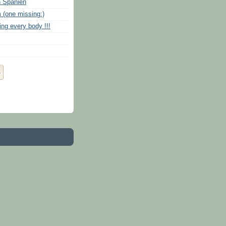
n Spanien
(one missing:)
ng every body !!!