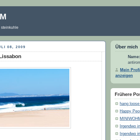
OM
steinkuhle
Über mich
LI 08, 2009
Lissabon
Name:
antiro
Mein Profi
anzeigen
Frühere Po
hang loose
Happy Peo
MINIWOHM
Irgendwo i
Irgendwo i