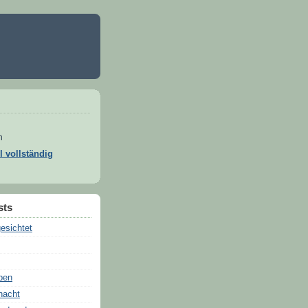
m
l vollständig
sts
esichtet
ben
nacht