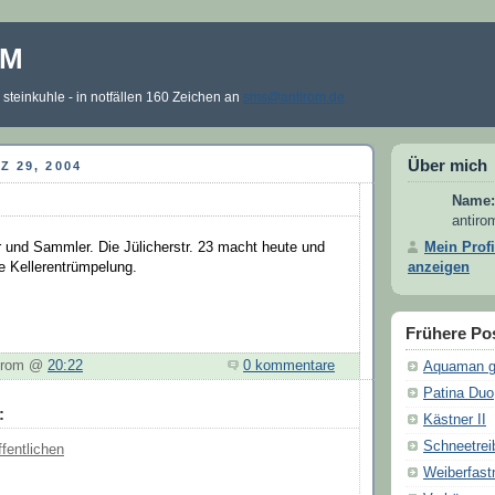
OM
steinkuhle - in notfällen 160 Zeichen an
sms@antirom.de
Über mich
 29, 2004
Name:
antiro
Mein Profi
r und Sammler. Die Jülicherstr. 23 macht heute und
anzeigen
Kellerentrümpelung.
Frühere Po
tirom @
20:22
0 kommentare
Aquaman g
Patina Duo
:
Kästner II
Schneetrei
fentlichen
Weiberfast