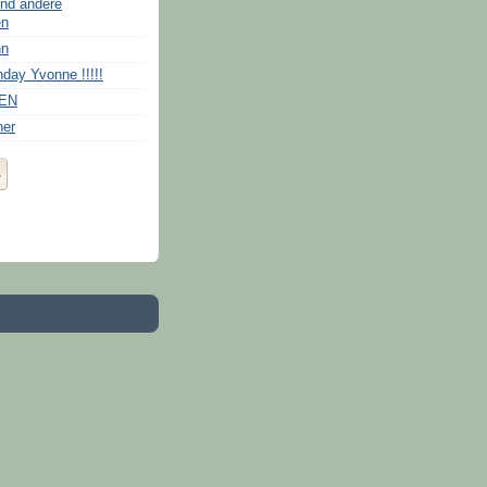
nd andere
en
nn
hday Yvonne !!!!!
EN
ner