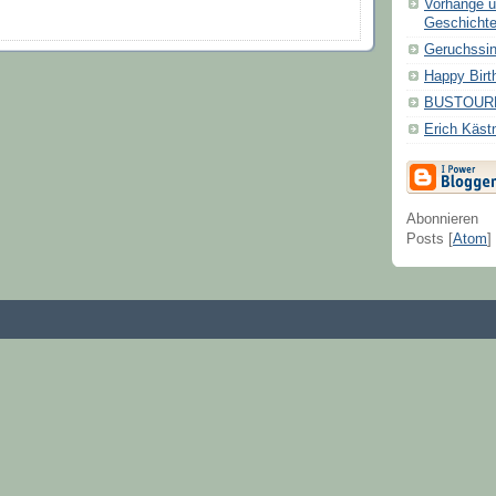
Vorhänge u
Geschicht
Geruchssi
Happy Birt
BUSTOUR
Erich Käst
Abonnieren
Posts [
Atom
]