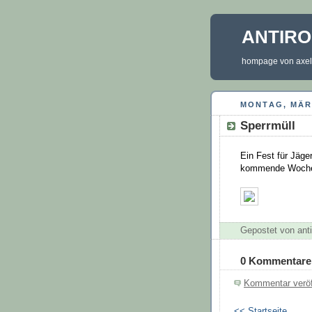
ANTIR
hompage von axel 
MONTAG, MÄRZ
Sperrmüll
Ein Fest für Jäge
kommende Woche 
Gepostet von an
0 Kommentare
Kommentar veröf
<< Startseite