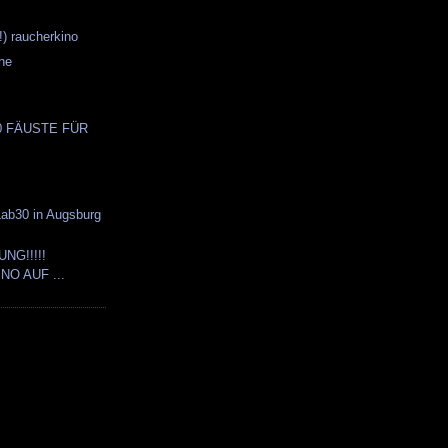
) raucherkino
ne
 10 FÄUSTE FÜR
ab30 in Augsburg
NG!!!!!
O AUF ...