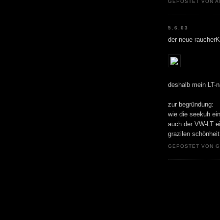
GEPOSTET VON A
5.6.03
der neue raucherK
deshalb mein LT-
zur begründung:
wie die seekuh ein
auch der VW-LT ei
grazilen schönheit
GEPOSTET VON 