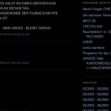
EN SALUT AN EINEN GROSSEN AUS
FRÜHERE POSTS
R AN DIESEM TAG
Never Forgett (THE!
 JAGDGRÜNDE DER FILMGESCHICHTE
Die nächsten Termi
 IST
MELT 05
CRCCR-LIGA
- WAR GROSS - BLEIBT GROSS!
Raucherkino+ in:
NTIROM AM/UM
11:11
RICCARDO
LAB30
soma nachlese
Programm für das L
UPDATE UND
GREGOR AM/UM
13:27
KARTENREGELU
>>>RAUCHERKIN
ARCHIVE
02/2003 - 03/2003
03/2003 - 04/2003
04/2003 - 05/2003
05/2003 - 06/2003
06/2003 - 07/2003